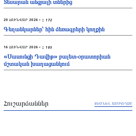
Տեսարան անցյալի տներից
20 ՀՈՒՆՎԱՐ 2026
•
172
Գեղանկարներ՝ հին ձեռագրերի կողքին
16 ՀՈՒՆՎԱՐ 2026
•
185
«Սասունցի Դավիթ» բալետ-օրատորիան
մշտական խաղացանկում
Հուշարձաններ
ՏԵՍՆԵԼ ԱՄԲՈՂՋԸ