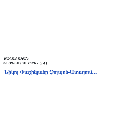
ՔԱՂԱՔԱԿԱՆ
06 ՕԳՈՍՏՈՍ 2026
•
41
Նիկոլ Փաշինյանը Չոլպոն-Ատայում…