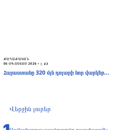
ՔԱՂԱՔԱԿԱՆ
06 ՕԳՈՍՏՈՍ 2026
•
43
Հայաստանը 320 մլն դոլարի նոր վարկեր…
Վերջին լուրեր
Աղմկահարույց սպանությունը բացահայտվել…