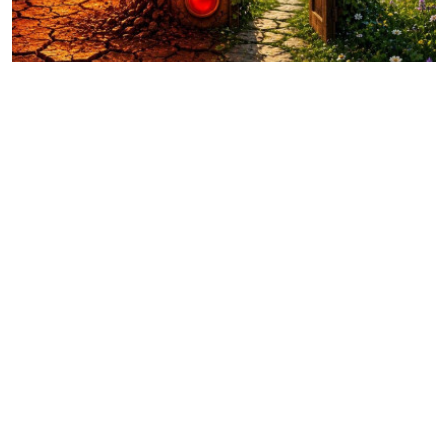
Արգամ Աբրահամյանը
կալանավորվեց երկու
ամսով. Քննչական
կոմիտե