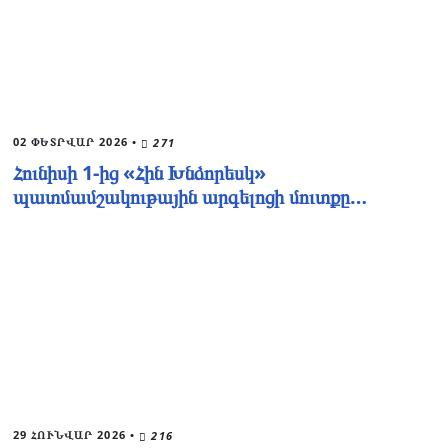
02 ՓԵՏՐՎԱՐ 2026
•
271
Հունիսի 1-ից «Հին Խնձորեսկ»
պատմամշակութային արգելոցի մուտքը…
29 ՀՈՒՆՎԱՐ 2026
•
216