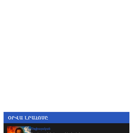
Փաշինյանը
զանգահարել է Ալիևին
ՕՐՎԱ ԼՐԱՀՈՍԸ
Սոցիալական