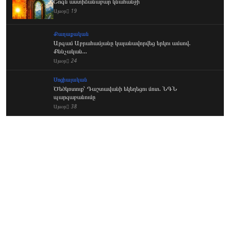
Շոգն աստիճանաբար կնահանջի
Այսօր
19
Քաղաքական
Արգամ Աբրահամյանը կալանավորվեց երկու ամսով.
Քննչական…
Այսօր
24
Սոցիալական
Ծեծկռտուք՝ Դաշտավանի եկեղեցու մոտ. ՆԳՆ
պարզաբանումը
Այսօր
38