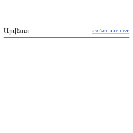
Արվեստ
ՏԵՍՆԵԼ ԱՄԲՈՂՋԸ