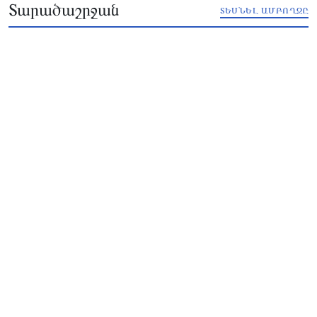
Տարածաշրջան
ՏԵՍՆԵԼ ԱՄԲՈՂՋԸ