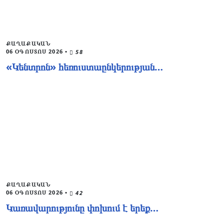
ՔԱՂԱՔԱԿԱՆ
06 ՕԳՈՍՏՈՍ 2026
•
58
«Կենտրոն» հեռուստաընկերության…
ՔԱՂԱՔԱԿԱՆ
06 ՕԳՈՍՏՈՍ 2026
•
42
Կառավարությունը փոխում է երեք…