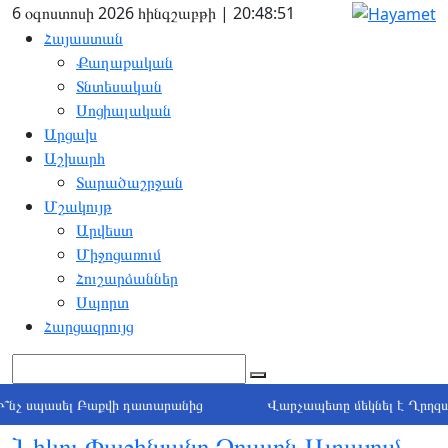
6 օգոստոսի 2026 հինգշաբթի | 20:48:52
Հայաստան
Քաղաքական
Տնտեսական
Սոցիալական
Արցախ
Աշխարհ
Տարածաշրջան
Մշակույթ
Արվեստ
Միջոցառում
Հուշարձաններ
Սպորտ
Հարցազրույց
ասել Բաքվի դատարանից
Վարչապետը մեկնել է Ղրղզստան
Նիկոլ Փաշինյանը Չոլպոն-Ատայում