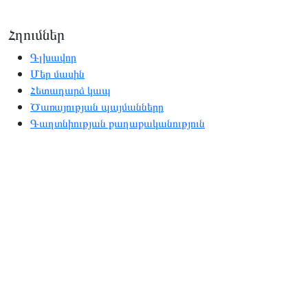
Հղումներ
Գլխավոր
Մեր մասին
Հետադարձ կապ
Ծառայության պայմանները
Գաղտնիության քաղաքականություն
Բաժիններ
Հայաստան
Արցախ
Աշխարհ
Մշակույթ
Հարցազրույց
Բաժանորդագրություն