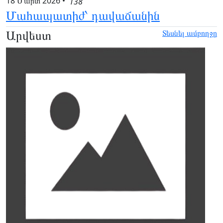
18 Մարտ 2026
•
138
Մահապատիժ՝ դավաճանին
Արվեստ
Տեսնել ամբողջը