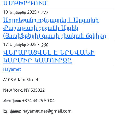
ԱՄԲԵՐԴՈՒՄ
19 Նոյեմբեր 2025
•
277
Ադրբեջանը ոչնչացրել է Արցախի
Քաշաթաղի շրջանի Այգեկ
(Յուսիֆբեյլի) գյուղի շիական մզկիթը
17 Նոյեմբեր 2025
•
260
ՎԵՐԱԲԱՑՎԵԼ Է ԵՐԵՎԱՆԻ
ԿԱՐՄԻՐ ԿԱՄՈՒՐՋԸ
Hayamet
A108 Adam Street
New York, NY 535022
Հեռախոս:
+374 44 25 50 04
Էլ. փոստ:
hayamet.net@gmail.com