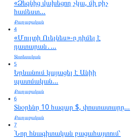
«Ձեզնից վախեցող չկա, մի քիչ
համեստ…
Քաղաքական
4
«Մուլտի Ուելնես»-ը դիմել է
դատարան․…
Տնտեսական
5
Երևանում կայացել է Անիի
պատմական…
Քաղաքական
6
Տնօրենը 10 հազար $, փոստատարը…
Քաղաքական
7
Նոր հնագիտական բացահայտում՝