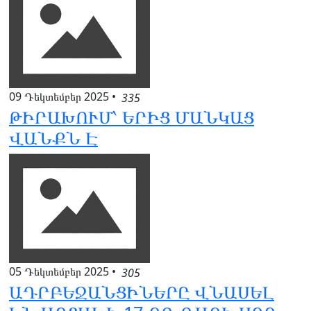
09 Դեկտեմբեր 2025
•
335
ԹԻՐԱԽՈՒՄ՝ ԵՐԻՑ ՄԱՆԿԱՑ
ՎԱՆՔՆ Է
05 Դեկտեմբեր 2025
•
305
ԱԴՐԲԵՋԱՆՑԻՆԵՐԸ ՎՆԱՍԵԼ