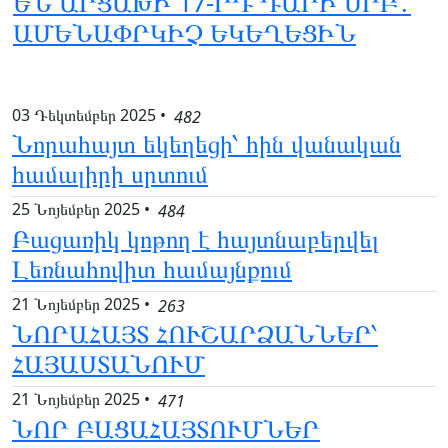
ԵՆ ԱՐՑԱԽԻ 17-ՐԴ ԴԱՐԻ ՍՐԲ․
ԱՄԵՆԱՓՐԿԻՉ ԵԿԵՂԵՑԻՆ
03 Դեկտեմբեր 2025
•
482
Նորահայտ եկեղեցի՝ հին վանական
համալիրի սրտում
25 Նոյեմբեր 2025
•
484
Բացառիկ կոթող է հայտնաբերվել
Լեռնահովիտ համայնքում
21 Նոյեմբեր 2025
•
263
ՆՈՐԱՀԱՅՏ ՀՈՒՇԱՐՁԱՆՆԵՐ՝
ՀԱՅԱՍՏԱՆՈՒՄ
21 Նոյեմբեր 2025
•
471
ՆՈՐ ԲԱՑԱՀԱՅՏՈՒՄՆԵՐ